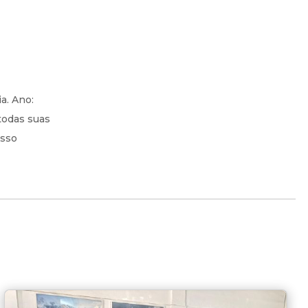
a. Ano:
todas suas
osso