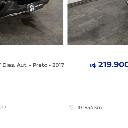
219.90
Dies. Aut. - Preto - 2017
R$
017
101.954 km