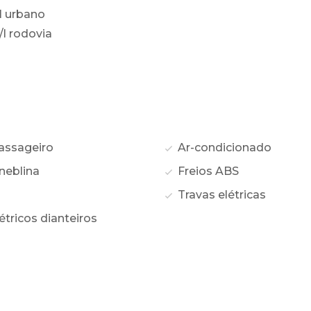
l urbano
/l rodovia
assageiro
Ar-condicionado
neblina
Freios ABS
o
Travas elétricas
étricos dianteiros